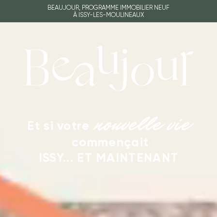
BEAUJOUR, PROGRAMME IMMOBILIER NEUF
À ISSY-LES-MOULINEAUX
nouvelle vie
Et si votre
commençait
ISSY... ET MAINTENANT