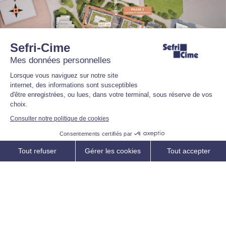
Sefri-Cime
Mes données personnelles
Lorsque vous naviguez sur notre site
internet, des informations sont susceptibles
d'être enregistrées, ou lues, dans votre terminal, sous réserve de vos
choix.
Consulter notre politique de cookies
Consentements certifiés par
NOUS CONTACTER
Tout refuser
Gérer les cookies
Tout accepter
Axeptio consent
Plateforme de Gestion du Consentement : Personnalisez vos O
PHASE 1
LIVRAISON : 3ÉME TRIM. 2026
Notre plateforme vous permet d'adapter et de gérer vos paramètr
PHASE 2