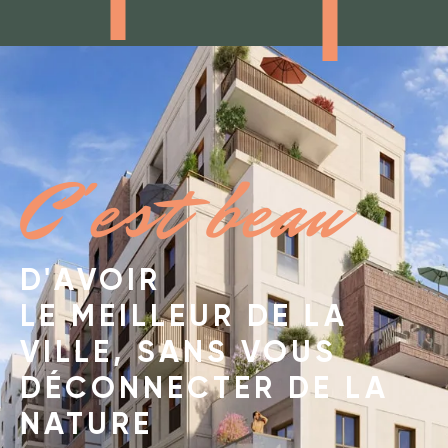
C'est beau
D'AVOIR
LE MEILLEUR DE LA
VILLE, SANS VOUS
DÉCONNECTER DE LA
NATURE